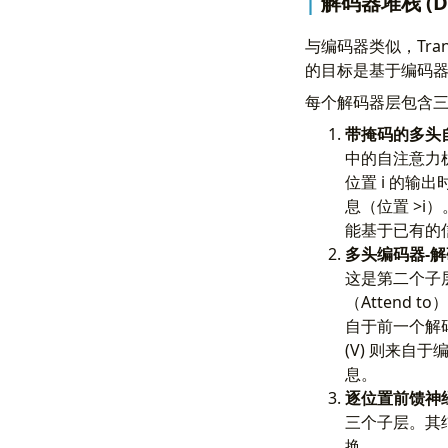
解码器堆栈 (Dec
与编码器类似，Tra
的目标是基于编码
每个解码器层包含
带掩码的多头自注意力
中的自注意力机
位置 i 的输
息（位置 >i
能基于已有的
多头编码器-解码器注
这是第二个子
（Attend
自于前一个解码器子层
(V) 则来
息。
逐位置前馈神经网络 (
三个子层。其
换。