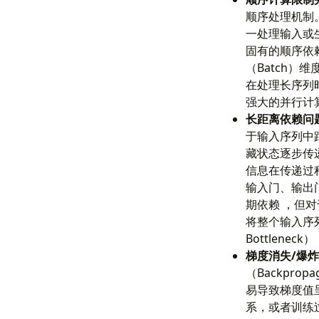
顺序处理机制
一处理输入或生
固有的顺序依
（Batch
在处理长序列
强大的并行计
长距离依赖问题 (L
于输入序列中
藏状态逐步传
信息在传递过程
输入门、输出
期依赖 ，但
将整个输入序列
Bottlene
梯度消失/爆炸问题 
（Backprop
易导致梯度值
系，或者训练过