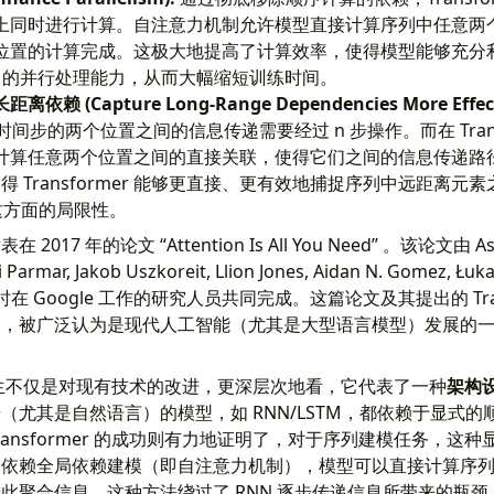
上同时进行计算。自注意力机制允许模型直接计算序列中任意两
位置的计算完成。这极大地提高了计算效率，使得模型能够充分
PU）的并行处理能力，从而大幅缩短训练时间。
赖 (Capture Long-Range Dependencies More Effecti
时间步的两个位置之间的信息传递需要经过 n 步操作。而在 Trans
计算任意两个位置之间的直接关联，使得它们之间的信息传递路
。这使得 Transformer 能够更直接、更有效地捕捉序列中远距离
在这方面的局限性。
17 年的论文 “Attention Is All You Need” 。该论文由 Ashi
Parmar, Jakob Uszkoreit, Llion Jones, Aidan N. Gomez, Łukasz
位当时在 Google 工作的研究人员共同完成。这篇论文及其提出的 Tran
响，被广泛认为是现代人工智能（尤其是大型语言模型）发展的
r 的诞生不仅是对现有技术的改进，更深层次地看，它代表了一种
架构
（尤其是自然语言）的模型，如 RNN/LSTM，都依赖于显式
ansformer 的成功则有力地证明了，对于序列建模任务，这
全依赖全局依赖建模（即自注意力机制），模型可以直接计算序
此聚合信息。这种方法绕过了 RNN 逐步传递信息所带来的瓶