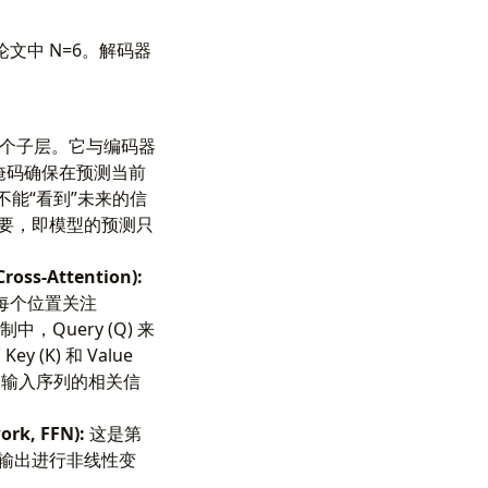
论文中 N=6。解码器
个子层。它与编码器
个掩码确保在预测当前
而不能“看到”未来的信
关重要，即模型的预测只
ss-Attention):
每个位置关注
Query (Q) 来
y (K) 和 Value
自输入序列的相关信
rk, FFN):
这是第
的输出进行非线性变