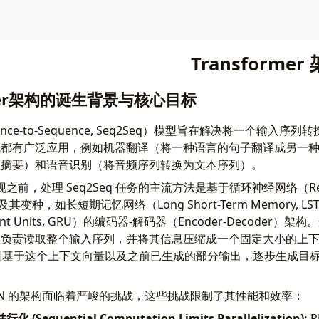
Transforme
rmer架构的诞生背景与核心目标
nce-to-Sequence, Seq2Seq）模型旨在解决将一个输入
域都有广泛应用，例如机器翻译（将一种语言的句子翻译成另一
短摘要）和语音识别（将音频序列转换为文本序列）。
r 出现之前，处理 Seq2Seq 任务的主流方法是基于循环神经网络（Recur
Ns）及其变种，如长短期记忆网络（Long Short-Term Memory,
rrent Units, GRU）的编码器-解码器（Encoder-Decoder
负责读取整个输入序列，并将其信息压缩成一个固定大小的上下文向
码器则基于这个上下文向量以及之前已生成的部分输出，逐步生成目
NN 的架构面临着严峻的挑战，这些挑战限制了其性能和效率：
Sequential Computation Limits Parallelization):
R