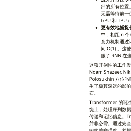
部的所有位置
无需等待前一
GPU 和 T
更有效地捕捉长距离依
中，相距 n 个
意力机制通过
间 O(1) 
服了 RNN 
这项开创性的工作发表在 20
Noam Shazeer, Niki 
Polosukhin 八
生了极其深远的影
石。
Transforme
统上，处理序列数据
传递和记忆信息。Tr
并非必需。通过完
间的关联强度，并据