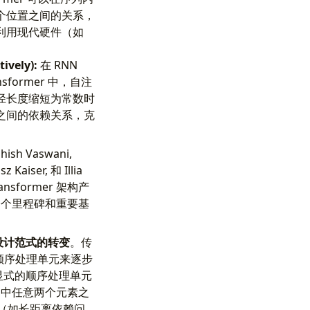
个位置之间的关系，
利用现代硬件（如
vely):
在 RNN
former 中，自注
径长度缩短为常数时
元素之间的依赖关系，克
sh Vaswani,
 Kaiser, 和 Illia
sformer 架构产
一个里程碑和重要基
设计范式的转变
。传
的顺序处理单元来逐步
种显式的顺序处理单元
列中任意两个元素之
颈（如长距离依赖问