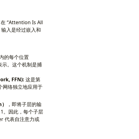
ention Is All
层，输入是经过嵌入和
内的每个位置
表示。这个机制是捕
rk, FFN):
这是第
个网络独立地应用于
on）
，即将子层的输
操作 1。因此，每个子层
ayer 代表自注意力或