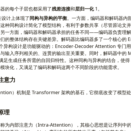
码器的每个子层也都采用了
残差连接
和
层归一化
1。
架构在设计上体现了
同构与异构的平衡
。一方面，编码器和解码器内部
，这种同构设计简化了模型结构，有利于参数共享（尽管原论文
。另一方面，编码器和解码器承担的任务不同——编码器负责理
的整体结构存在关键差异。解码器比编码器多了一个核心的 Encode
。这个异构设计是功能驱动的：Encoder-Decoder Attention
输入序列相关的、连贯的输出至关重要。同时，解码器中的 Maske
是为了满足生成任务所需的自回归特性。这种同构与异构的结合，使得 Tra
和模块化，又满足了编码和解码这两个不同阶段的功能需求。
注意力
ttention）机制是 Transformer 架构的基石，它彻底改变了
原理
为内部注意力（Intra-Attention），其核心思想是让序列