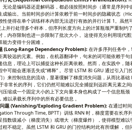
。无论是编码器还是解码器，都必须按照时间步（通常是序列中
成输出。当前时间步的计算依赖于前一时间步的隐藏状态（Hidden
赖性使得在单个训练样本内部无法进行有效的并行计算 1。虽然
）维度上并行处理多个样本，但序列长度方向上的计算瓶颈严重制约
时，内存限制也进一步限制了批次大小 。这使得充分利用现代图形
算能力变得十分困难 。
ong-Range Dependency Problem):
在许多序列任务中，
距离较远的元素。例如，在机器翻译中，句末的词可能依赖于句首
递信息，理论上可以捕捉这种长距离依赖。然而，在实践中，随
中可能会逐渐丢失或“稀释” 。尽管 LSTM 和 GRU 通过引入
门）来控制信息的流动，显著缓解了梯度消失问题，从而比基础 R
对于非常长的序列，它们仍然可能难以完全捕捉到远距离元素之间
压缩成一个固定大小的上下文向量本身也构成了一个信息瓶颈（Inf
ck），难以承载长序列中的所有必要信息 。
(Vanishing/Exploding Gradient Problem):
在通过时间
agation Through Time, BPTT）训练 RNN 时，梯度需要
呈指数级减小（梯度消失）或增大（梯度爆炸），使得模型难以
程不稳定。虽然 LSTM 和 GRU 的门控结构对此有所缓解 ，