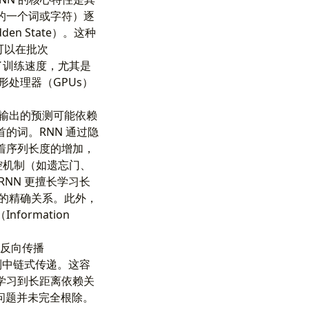
的一个词或字符）逐
 State）。这种
可以在批次
了训练速度，尤其是
处理器（GPUs）
输出的预测可能依赖
的词。RNN 通过隐
着序列长度的增加，
门控机制（如遗忘门、
NN 更擅长学习长
的精确关系。此外，
ormation
反向传播
在长序列中链式传递。这容
学习到长距离依赖关
但问题并未完全根除。