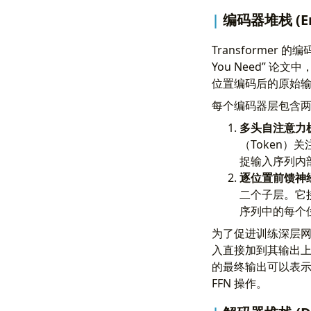
编码器堆栈 (Enc
Transformer 
You Need” 
位置编码后的原始
每个编码器层包含两个
多头自注意力机制 (
（Token
捉输入序列内
逐位置前馈神经网络 (
二个子层。它
序列中的每个
为了促进训练深层
入直接加到其输出上。之
的最终输出可以表示为 L
FFN 操作。