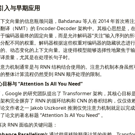
引入与早期应用
向量的信息瓶颈问题，Bahdanau 等人在 2014 年首次将注意力
译（NMT）的 Encoder-Decoder 架构中。其核心思想是
于编码器最终的固定向量，而是允许解码器“关注”输入序列的
地分配不同的权重。解码器根据这些权重对编码器的隐藏状态进
骤的、动态变化的上下文向量。这使得模型能够选择性地聚焦于
翻译质量，尤其是在处理长句子时。
意力机制通常是与 RNN 结构结合使用的。注意力机制本身虽
的整体计算流程仍然受到 RNN 顺序处理的限制。
目标与 “Attention Is All You Need”
Google 的研究团队提出了 Transformer 架构，其核心
架构完全摒弃了 RNN 的循环结构和 CNN 的卷积结构，仅仅
文作者之一 Jakob Uszkoreit 推测仅凭注意力机制就足以
著名标题 “Attention Is All You Need” 。
旨在解决 RNN 面临的关键问题：
nce Parallelism):
通过彻底移除顺序计算的依赖，Transfo