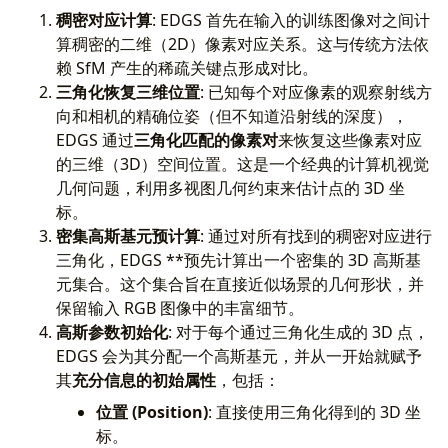
稠密对应计算
: EDGS 首先在输入的训练图像对之间计
算稠密的二维（2D）像素对应关系。这与传统方法依
赖 SfM 产生的稀疏关键点形成对比。
三角化恢复三维位置
: 已知每个对应像素的观察射线方
向和相机的精确位姿（但不知道沿射线的深度），
EDGS 通过
三角化匹配的像素对
来恢复这些像素对应
的三维（3D）空间位置。这是一个经典的计算机视觉
几何问题，利用多视图几何约束来估计点的 3D 坐
标。
密集高斯基元预计算
: 通过对所有找到的稠密对应进行
三角化，EDGS **预先计算出一个密集的 3D 高斯基
元集合。这个集合旨在直接近似场景的几何形状，并
保留输入 RGB 图像中的丰富细节。
高斯参数初始化
: 对于每个通过三角化生成的 3D 点，
EDGS 会为其分配一个高斯基元，并从一开始就赋予
其
充分信息的初始属性
，包括：
位置 (Position)
: 直接使用三角化得到的 3D 坐
标。