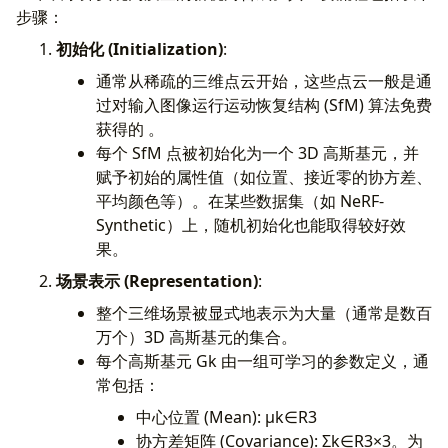
步骤：
初始化 (Initialization)
:
通常从稀疏的三维点云开始，这些点云一般是通
过对输入图像运行运动恢复结构 (SfM) 算法免费
获得的 。
每个 SfM 点被初始化为一个 3D 高斯基元，并
赋予初始的属性值（如位置、接近零的协方差、
平均颜色等）。在某些数据集（如 NeRF-
Synthetic）上，随机初始化也能取得较好效
果。
场景表示 (Representation)
:
整个三维场景被显式地表示为大量（通常是数百
万个）3D 高斯基元的集合。
每个高斯基元 Gk​ 由一组可学习的参数定义，通
常包括：
中心位置 (Mean): μk​∈R3
协方差矩阵 (Covariance): Σk​∈R3×3。为