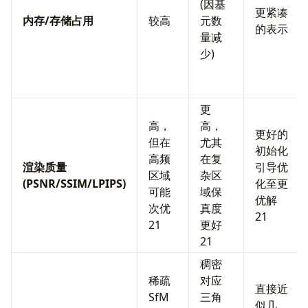
(因基
更紧凑
内存/存储占用
较高
元数
的表示
量减
少)
更
高，
高，
更好的
但在
尤其
初始化
高频
在复
渲染质量
引导优
区域
杂区
(PSNR/SSIM/LPIPS)
化至更
可能
域保
优解
次优
真度
21
21
更好
21
稠密
稀疏
对应
直接近
SfM
三角
似几