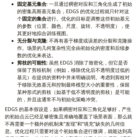
固定基元集合
: 一旦通过稠密对应和三角化生成了初始
的密集高斯基元集合，EDGS 的优化过程就只针对这
个
固定的集合
进行。优化的目标是调整这些初始基元
的参数（位置、颜色、尺度、旋转、不透明度），使
其更好地拟合训练视图。
无分裂与克隆
: 不再有基于梯度或误差的分裂和克隆操
作。场景的几何复杂性完全由初始化的密度和后续参
数的优化来表达。
剪枝的可能性
: 虽然 EDGS 消除了致密化，但它是否
保留了剪枝机制（例如，移除优化后不透明度过低的
基元）在提供的资料中并未明确说明。考虑到剪枝对
于移除无效基元和控制最终模型大小的重要性，保留
某种形式的剪枝（如基于低不透明度的剪枝）是可能
的，并且这通常不与初始化策略冲突。
EDGS 的基本假设是，如果稠密对应和三角化足够好，产生
的初始点云已经足够密集且准确地覆盖了场景表面，那么就
不再需要一个额外的机制来“发现”和“填充”缺失的几何信
息。优化过程只需要对这个初始集合进行微调，就能达到高