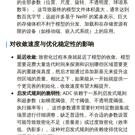
的全部参数（位置、尺度、旋转、不透明度、球谐系
数等） 。这导致最终的模型文件体积庞大，通常达到
数百兆字节，远超许多基于 NeRF 的紧凑表示。巨大
的存储体积不利于模型的分发、加载和在存储资源有
限的设备（如移动端、嵌入式系统）上的应用。
对收敛速度与优化稳定性的影响
延迟收敛
: 致密化过程本身就延迟了模型的收敛。模型
需要花费大量迭代时间来探测和识别哪些区域需要更
高的重建保真度，然后才能通过添加新基元来提升这
些区域的质量。相比之下，如果能从一开始就提供一
个更完善的初始化，收敛速度有望大幅提升。
启发式规则的脆弱性
: ADC 依赖于一系列启发式规则
和超参数（如梯度阈值、尺寸阈值、不透明度阈值、
执行频率等） 。这些参数通常需要针对特定数据集或
场景进行仔细调整，缺乏普适性。不合适的参数设置
可能导致致密化不足（质量差）或过度致密化（效率
低、伪影多）。这种对启发式规则的依赖使得优化过