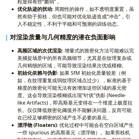
程显得有些“脆弱” 。
优化轨迹的扰动
: 周期性的操作，如不透明度重置，虽
然有助于剪枝，但也可能对优化轨迹造成“冲击”，引
入不稳定性，不利于平稳和可预测的训练动态。
对渲染质量与几何精度的潜在负面影响
高频区域的次优渲染
: 增量式的致密化方法可能难以完
美捕捉场景中的所有高频细节，尤其是在纹理复杂或
几何精细的区域，可能导致渲染结果次优或模糊。
初始化依赖与伪影
: 如果 SfM 初始化质量较差（例
如，在纹理重复或弱纹理区域点过少），标准的基于
梯度的致密化可能无法有效增加这些区域的基元密
度。这会导致渲染模糊或出现“针状”伪影 (Needle-
like Artifacts)，即高斯基元变得在一个维度上极度拉
长。仅仅降低致密化阈值并不能解决问题，反而可能
在已经足够稠密的区域产生不必要的基元。
漂浮物 (Floaters)
: 优化过程中可能会在空白区域产生
一些 spurious 的高斯基元（漂浮物）。如果剪枝机