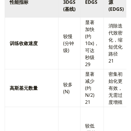
性能指标
3DGS
EDGS
源
(基线)
(EDGS)
显著
消除迭
加快
代致密
较慢
(约
化，缩
训练收敛速度
(分钟
10x)，
短优化
级)
可达
路径
秒级
21
29
显著
密集初
减少
始化更
较多
高斯基元数量
(约
有效，
(N)
N/2)
无需过
21
度增殖
较低