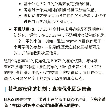
基于邻近 3D 点的距离来设定初始尺度。
考虑对应像素周围的图像梯度或纹理信息。
将初始协方差设置为各向同性的小球体，让优化
过程自行学习其形状和大小。
不透明度 (
α
)
: EDGS 的资料中未明确提及不透明度的
初始化。通常，在 3DGS 中，不透明度会被初始化为
一个非零的小值（例如，通过 sigmoid 函数作用于一
个可学习的参数），以确保基元在优化初期是可见
的，并能接收到梯度信号。
这种“信息丰富”的初始化是 EDGS 的核心优势。与标准
3DGS 从非常稀疏且属性简单的 SfM 点出发相比，EDGS
的初始高斯基元集合不仅在数量上密集得多，而且在位置、
颜色和可能的尺度上都更接近场景的真实状态。
替代致密化的机制：直接优化固定集合
EDGS 的关键在于，通过上述的密集初始化步骤，它
完全避
免了在优化过程中动态增加高斯基元的需要
。