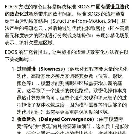
EDGS 方法的核心目标是解决标准 3DGS 中
固有缓慢且迭代
的致密化过程
所带来的效率问题。标准 3DGS 的流程通常
始于由运动恢复结构（Structure-from-Motion, SfM）算
法产生的稀疏点云，然后通过迭代优化和致密化（即在高斯
基元梯度较大的区域进行分裂或克隆操作）来逐步精化场景
表示，填补欠重建区域。
EDGS 的研究者指出，这种标准的增量式致密化方法存在以
下关键弊端：
过程缓慢（Slowness）
: 致密化过程需要大量的优化
迭代。高斯基元必须反复调整其参数（位置、形状、
颜色等），模型才能判断哪些区域需要增加新的基
元。这导致了一个漫长的优化路径。致密化操作本身
虽然计算效率尚可，但整个迭代发现和填充细节的过
程拖慢了整体收敛速度，因为模型需要等待足够多的
迭代才能识别出需要更高重建保真度的区域。
收敛延迟（Delayed Convergence）
: 由于模型需
要“等待”并“发现”何处需要添加细节，这本质上是低效
的。研究者通过一个生动的类比指出，这种迭代精化