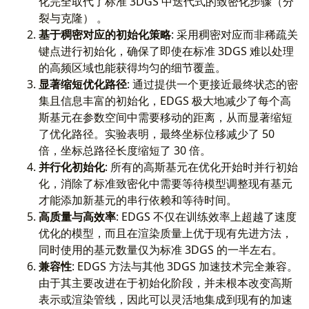
化完全取代了标准 3DGS 中迭代式的致密化步骤（分
裂与克隆） 。
基于稠密对应的初始化策略
: 采用稠密对应而非稀疏关
键点进行初始化，确保了即使在标准 3DGS 难以处理
的高频区域也能获得均匀的细节覆盖。
显著缩短优化路径
: 通过提供一个更接近最终状态的密
集且信息丰富的初始化，EDGS 极大地减少了每个高
斯基元在参数空间中需要移动的距离，从而显著缩短
了优化路径。实验表明，最终坐标位移减少了 50
倍，坐标总路径长度缩短了 30 倍。
并行化初始化
: 所有的高斯基元在优化开始时并行初始
化，消除了标准致密化中需要等待模型调整现有基元
才能添加新基元的串行依赖和等待时间。
高质量与高效率
: EDGS 不仅在训练效率上超越了速度
优化的模型，而且在渲染质量上优于现有先进方法，
同时使用的基元数量仅为标准 3DGS 的一半左右。
兼容性
: EDGS 方法与其他 3DGS 加速技术完全兼容。
由于其主要改进在于初始化阶段，并未根本改变高斯
表示或渲染管线，因此可以灵活地集成到现有的加速