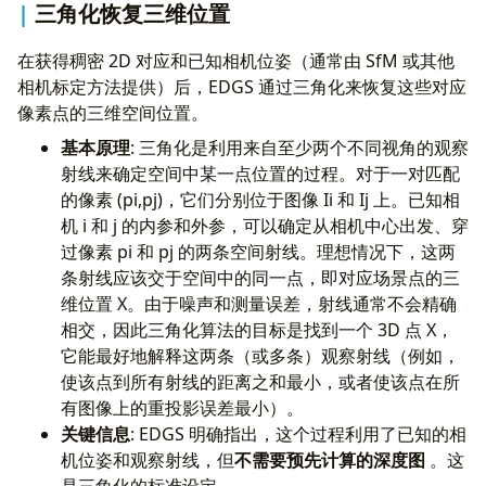
三角化恢复三维位置
在获得稠密 2D 对应和已知相机位姿（通常由 SfM 或其他
相机标定方法提供）后，EDGS 通过三角化来恢复这些对应
像素点的三维空间位置。
基本原理
: 三角化是利用来自至少两个不同视角的观察
射线来确定空间中某一点位置的过程。对于一对匹配
的像素 (pi​,pj​)，它们分别位于图像 Ii​ 和 Ij​ 上。已知相
机 i 和 j 的内参和外参，可以确定从相机中心出发、穿
过像素 pi​ 和 pj​ 的两条空间射线。理想情况下，这两
条射线应该交于空间中的同一点，即对应场景点的三
维位置 X。由于噪声和测量误差，射线通常不会精确
相交，因此三角化算法的目标是找到一个 3D 点 X，
它能最好地解释这两条（或多条）观察射线（例如，
使该点到所有射线的距离之和最小，或者使该点在所
有图像上的重投影误差最小）。
关键信息
: EDGS 明确指出，这个过程利用了已知的相
机位姿和观察射线，但
不需要预先计算的深度图
。这